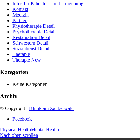
Infos für Patienten – mit Umgebung
Kontakt
Medizin
Partner
Physiotherapie Detail
Psychotherapie Detail
Restauration Detail
Schwestern Detail
Sozialdienst Detail
Therapie
Therapie New
Kategorien
Keine Kategorien
Archiv
© Copyright -
Klinik am Zauberwald
Facebook
Physical Health
Mental Health
Nach oben scrollen