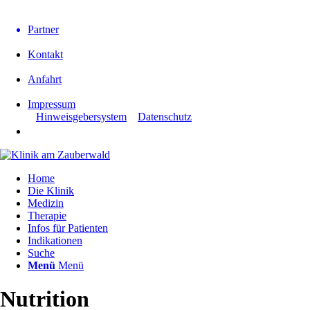
Partner
Kontakt
Anfahrt
Impressum
Hinweisgebersystem
Datenschutz
Home
Die Klinik
Medizin
Therapie
Infos für Patienten
Indikationen
Suche
Menü
Menü
Nutrition